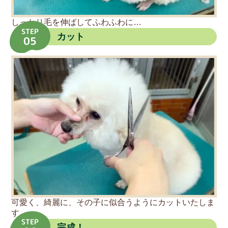
しっかり毛を伸ばしてふわふわに…
STEP
カット
05
可愛く、綺麗に、その子に似合うようにカットいたしま
す。
STEP
完成！